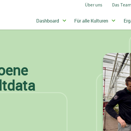
Über uns
Das Tea
Dashboard
Für alle Kulturen
Erg
roene
ltdata