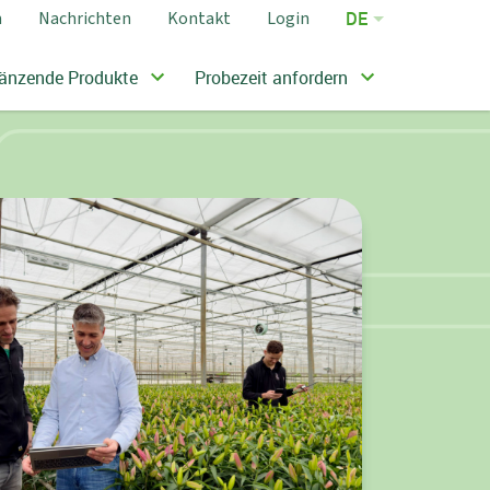
m
Nachrichten
Kontakt
Login
DE
EN
änzende Produkte
Probezeit anfordern
FR
NL