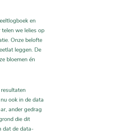
eeltlogboek en
telen we lelies op
tie. Onze belofte
etlat leggen. De
nze bloemen én
 resultaten
nu ook in de data
jaar, ander gedrag
egrond die dit
n dat de data-