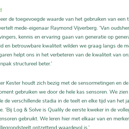
d
eer de toegevoegde waarde van het gebruiken van een t
vertelt mede-eigenaar Raymond Vijverberg. ‘Van oudsher 
vingers, kennis en ervaring gaan van generatie op genera
d en betrouwbare kwaliteit wilden we graag langs de me
garen helpt ons in het verbeteren van de kwaliteit van o
pak structureel beter.’
ter Kester houdt zich bezig met de sensormetingen en de
oment gebruiken we door de hele kas sensoren. We zien 
 de verschillende stadia in de teelt en elke tijd van het 
 toe. ‘Bij Log & Solve is Qualily de eerste kweker in de voll
nsoren gebruikt. We leren hier met elkaar van en merke
llegrondsteelt ontzettend waardevol is.’