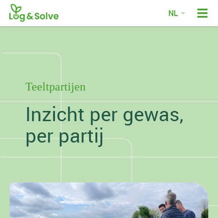
NL
EN
DE
FR
Teeltpartijen
Inzicht per gewas,
per partij