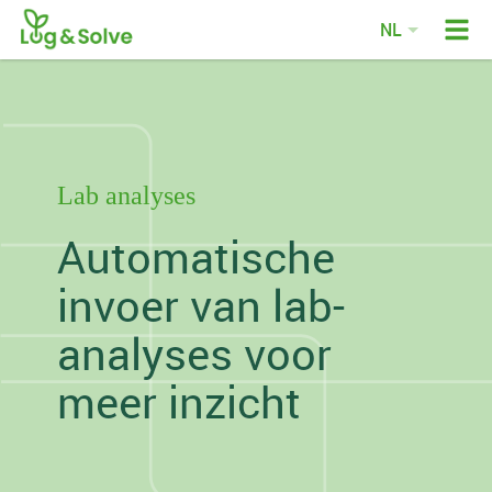
NL
EN
DE
FR
Lab analyses
Automatische
invoer van lab-
analyses voor
meer inzicht