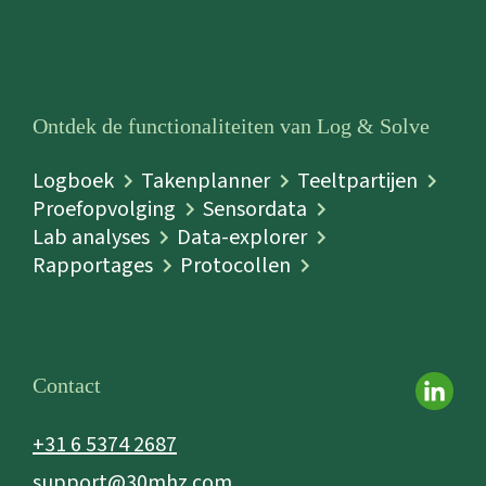
Ontdek de functionaliteiten van Log & Solve
Logboek
Takenplanner
Teeltpartijen
Proefopvolging
Sensordata
Lab analyses
Data-explorer
Rapportages
Protocollen
Contact
+31 6 5374 2687
support@30mhz.com