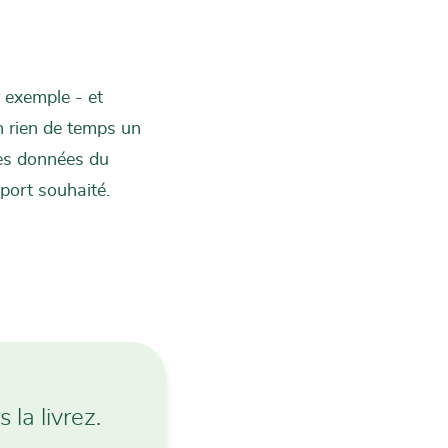
r exemple - et
n rien de temps un
 les données du
pport souhaité.
la livrez.