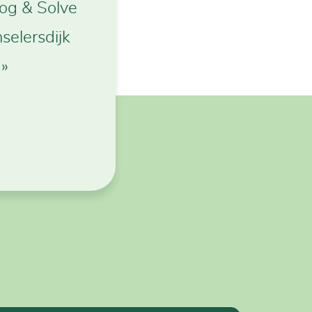
 Log & Solve
selersdijk
 »